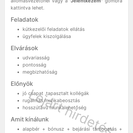
állomásvezetőnél vagy a
"Jelentkezem"
gombra
kattintva lehet.
Feladatok
kútkezelői feladatok ellátás
ügyfelek kiszolgálása
Elvárások
udvariasság
pontosság
megbizhatóság
Előnyök
jó csapat ,tapasztalt kollégák
rugalmas munkabeosztás
hosszútávú munkalehetőség
Amit kínálunk
alapbér + bónusz + bejárási támogatás +