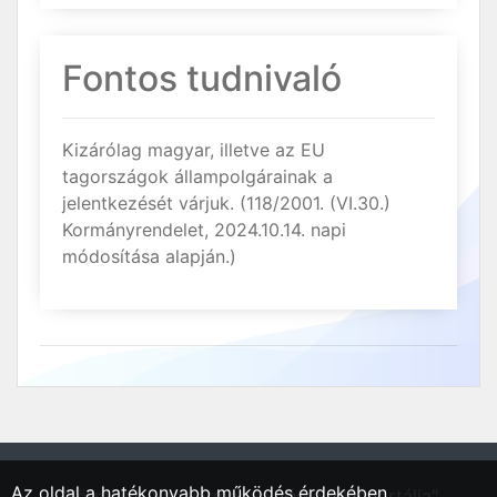
Fontos tudnivaló
Kizárólag magyar, illetve az EU
tagországok állampolgárainak a
jelentkezését várjuk. (118/2001. (VI.30.)
Kormányrendelet, 2024.10.14. napi
módosítása alapján.)
Az oldal a hatékonyabb működés érdekében
"Körmend, Vas vármegyei régió állásportálja"