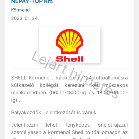
NEPAY-TOP Kft.
Körmend
2023. 01. 24.
SHELL Körmend , Rákóczi út 124 töltőállomásra
kútkezelő kollégát keresünk két műszakos
munkarendben (06:00-18:00-ig és 18:00-06:00-
ig) .
Pályakezdők jelentkezését is várjuk.
Jelentkezni lehet fényképes önéletrajzzal
személyesen a körmendi Shell töltőállomáson az