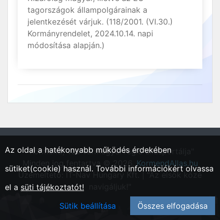
tagországok állampolgárainak a
jelentkezését várjuk. (118/2001. (VI.30.)
Kormányrendelet, 2024.10.14. napi
módosítása alapján.)
Az oldal a hatékonyabb működés érdekében
"Körmend, Vas vármegyei régió állásportálja"
Minden jog fentartva © 2026.
KormendAllas.hu
sütiket(cookie) használ. További információkért olvassa
Üzemeltető: IT-Nav Hungary Kft. | "Az elsők közé
navigáljuk!"
el a
süti tájékoztatót!
Sütik beállítása
Összes elfogadása