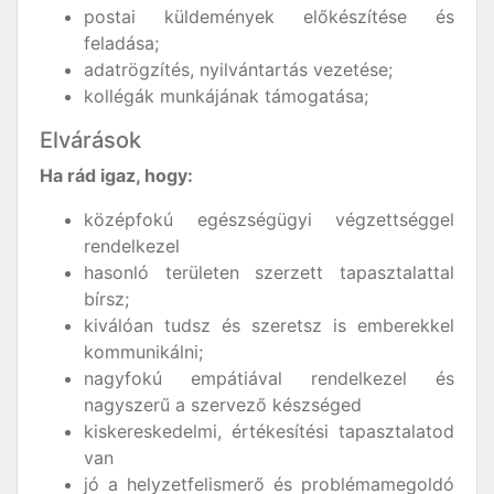
postai küldemények előkészítése és
feladása;
adatrögzítés, nyilvántartás vezetése;
kollégák munkájának támogatása;
Elvárások
Ha rád igaz, hogy:
középfokú egészségügyi végzettséggel
rendelkezel
hasonló területen szerzett tapasztalattal
bírsz;
kiválóan tudsz és szeretsz is emberekkel
kommunikálni;
nagyfokú empátiával rendelkezel és
nagyszerű a szervező készséged
kiskereskedelmi, értékesítési tapasztalatod
van
jó a helyzetfelismerő és problémamegoldó