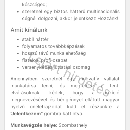
készséged;
szeretnél egy biztos hátterű multinacionális
cégnél dolgozni, akkor jelentkezz Hozzánk!
Amit kínálunk
stabil háttér
folyamatos továbbképzések
hosszú távú munkalehetőség
fiatalos, profi csapat
versenyképes juttatási csomag
Amennyiben szeretnél egy innovatív vállalat
munkatársa lenni, és megfelelsz a fenti
elvárásoknak, kérlek, hogy a pozíció
megnevezésével és bérigénnyel ellátott
magyar
nyelvű önéletrajzodat küld el részünkre a
"Jelentkezem"
gombra kattintva.
Munkavégzés
helye:
Szombathely